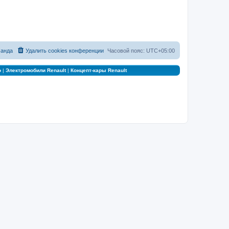
анда
Удалить cookies конференции
Часовой пояс:
UTC+05:00
о
|
Электромобили Renault
|
Концепт-кары Renault