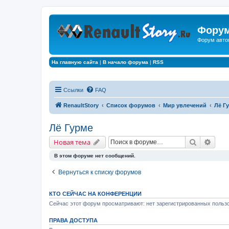
Форум
Форум авто
На главную сайта
|
В начало форума
|
RSS
Ссылки
FAQ
RenaultStory
Список форумов
Мир увлечений
Лё Г
Лё Гурме
Поиск
Расш
Новая тема
В этом форуме нет сообщений.
Вернуться к списку форумов
КТО СЕЙЧАС НА КОНФЕРЕНЦИИ
Сейчас этот форум просматривают: нет зарегистрированных пользо
ПРАВА ДОСТУПА