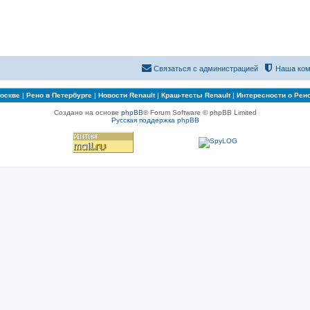
Связаться с администрацией
Наша ком
Москве
|
Рено в Петербурге
|
Новости Renault
|
Краш-тесты Renault
|
Интересности о Рен
Создано на основе
phpBB
® Forum Software © phpBB Limited
Русская поддержка phpBB