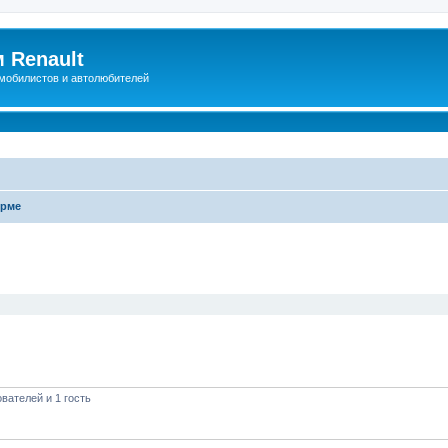
 Renault
мобилистов и автолюбителей
урме
иренный поиск
вателей и 1 гость