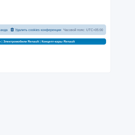
анда
Удалить cookies конференции
Часовой пояс:
UTC+05:00
о
|
Электромобили Renault
|
Концепт-кары Renault