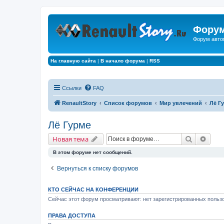
Форум
Форум авто
На главную сайта
|
В начало форума
|
RSS
Ссылки
FAQ
RenaultStory
Список форумов
Мир увлечений
Лё Г
Лё Гурме
Поиск
Расш
Новая тема
В этом форуме нет сообщений.
Вернуться к списку форумов
КТО СЕЙЧАС НА КОНФЕРЕНЦИИ
Сейчас этот форум просматривают: нет зарегистрированных пользо
ПРАВА ДОСТУПА