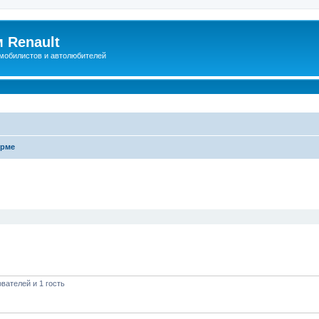
 Renault
мобилистов и автолюбителей
урме
иренный поиск
вателей и 1 гость