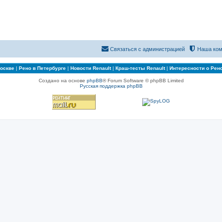
Связаться с администрацией
Наша ком
Москве
|
Рено в Петербурге
|
Новости Renault
|
Краш-тесты Renault
|
Интересности о Рен
Создано на основе
phpBB
® Forum Software © phpBB Limited
Русская поддержка phpBB