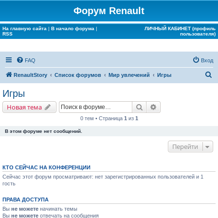
Форум Renault
На главную сайта
|
В начало форума
|
ЛИЧНЫЙ КАБИНЕТ (профиль
RSS
пользователя)
FAQ
Вход
П
RenaultStory
Список форумов
Мир увлечений
Игры
о
Игры
и
Поиск
Расширенный поис
Новая тема
с
0 тем • Страница
1
из
1
к
В этом форуме нет сообщений.
Перейти
КТО СЕЙЧАС НА КОНФЕРЕНЦИИ
Сейчас этот форум просматривают: нет зарегистрированных пользователей и 1
гость
ПРАВА ДОСТУПА
Вы
не можете
начинать темы
Вы
не можете
отвечать на сообщения