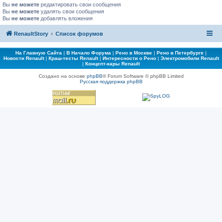
Вы
не можете
редактировать свои сообщения
Вы
не можете
удалять свои сообщения
Вы
не можете
добавлять вложения
RenaultStory
Список форумов
На Главную Сайта
|
В Начало Форума
|
Рено в Москве
|
Рено в Петербурге
|
Новости Renault
|
Краш-тесты Renault
|
Интересности о Рено
|
Электромобили Renault
|
Концепт-кары Renault
Создано на основе
phpBB
® Forum Software © phpBB Limited
Русская поддержка phpBB