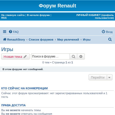
Форум Renault
На главную сайта
|
В начало форума
|
ЛИЧНЫЙ КАБИНЕТ (профиль
RSS
пользователя)
FAQ
Вход
П
RenaultStory
Список форумов
Мир увлечений
Игры
о
Игры
и
Поиск
Расширенный поис
Новая тема
с
0 тем • Страница
1
из
1
к
В этом форуме нет сообщений.
Перейти
КТО СЕЙЧАС НА КОНФЕРЕНЦИИ
Сейчас этот форум просматривают: нет зарегистрированных пользователей и 1
гость
ПРАВА ДОСТУПА
Вы
не можете
начинать темы
Вы
не можете
отвечать на сообщения