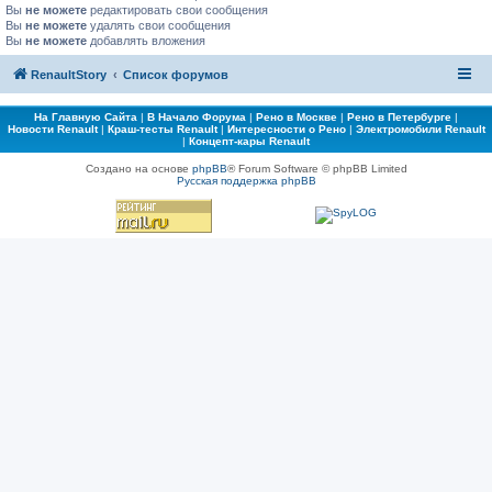
Вы
не можете
редактировать свои сообщения
Вы
не можете
удалять свои сообщения
Вы
не можете
добавлять вложения
RenaultStory
Список форумов
На Главную Сайта
|
В Начало Форума
|
Рено в Москве
|
Рено в Петербурге
|
Новости Renault
|
Краш-тесты Renault
|
Интересности о Рено
|
Электромобили Renault
|
Концепт-кары Renault
Создано на основе
phpBB
® Forum Software © phpBB Limited
Русская поддержка phpBB