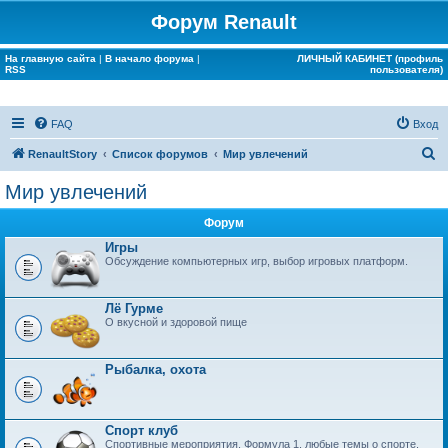
Форум Renault
На главную сайта
|
В начало форума
|
ЛИЧНЫЙ КАБИНЕТ (профиль
RSS
пользователя)
FAQ
Вход
П
RenaultStory
Список форумов
Мир увлечений
о
Мир увлечений
и
Форум
с
Игры
к
Обсуждение компьютерных игр, выбор игровых платформ.
Лё Гурме
О вкусной и здоровой пище
Рыбалка, охота
Спорт клуб
Спортивные мероприятия, Формула 1, любые темы о спорте.