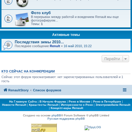
Фото клуб
В перерывах между работой и вождением Renault мы еще
фотографируем...
Темы:
1
Активные темы
Последствия зимы 2010...
Последнее сообщение
Renult
«
16 май 2010, 15:22
Перейти
КТО СЕЙЧАС НА КОНФЕРЕНЦИИ
Сейчас этот форум просматривают: нет зарегистрированных пользователей и 1
гость
RenaultStory
Список форумов
На Главную Сайта
|
В Начало Форума
|
Рено в Москве
|
Рено в Петербурге
|
Новости Renault
|
Краш-тесты Renault
|
Интересности о Рено
|
Электромобили Renault
|
Концепт-кары Renault
Создано на основе
phpBB
® Forum Software © phpBB Limited
Русская поддержка phpBB