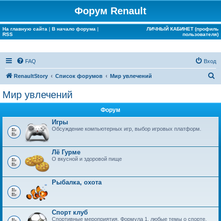
Форум Renault
На главную сайта
|
В начало форума
|
ЛИЧНЫЙ КАБИНЕТ (профиль
RSS
пользователя)
FAQ
Вход
П
RenaultStory
Список форумов
Мир увлечений
о
Мир увлечений
и
Форум
с
Игры
к
Обсуждение компьютерных игр, выбор игровых платформ.
Лё Гурме
О вкусной и здоровой пище
Рыбалка, охота
Спорт клуб
Спортивные мероприятия, Формула 1, любые темы о спорте.