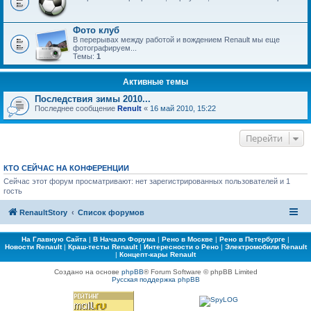
Фото клуб
В перерывах между работой и вождением Renault мы еще
фотографируем...
Темы:
1
Активные темы
Последствия зимы 2010...
Последнее сообщение
Renult
«
16 май 2010, 15:22
Перейти
КТО СЕЙЧАС НА КОНФЕРЕНЦИИ
Сейчас этот форум просматривают: нет зарегистрированных пользователей и 1
гость
RenaultStory
Список форумов
На Главную Сайта
|
В Начало Форума
|
Рено в Москве
|
Рено в Петербурге
|
Новости Renault
|
Краш-тесты Renault
|
Интересности о Рено
|
Электромобили Renault
|
Концепт-кары Renault
Создано на основе
phpBB
® Forum Software © phpBB Limited
Русская поддержка phpBB