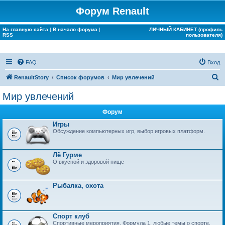
Форум Renault
На главную сайта
|
В начало форума
|
ЛИЧНЫЙ КАБИНЕТ (профиль
RSS
пользователя)
FAQ
Вход
П
RenaultStory
Список форумов
Мир увлечений
о
Мир увлечений
и
Форум
с
Игры
к
Обсуждение компьютерных игр, выбор игровых платформ.
Лё Гурме
О вкусной и здоровой пище
Рыбалка, охота
Спорт клуб
Спортивные мероприятия, Формула 1, любые темы о спорте.