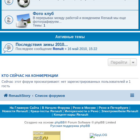
Фото клуб
В перерывах между работой и вождением Renault мы еще
фотографируем...
Темы:
1
Активные темы
Последствия зимы 2010...
Последнее сообщение
Renult
«
16 май 2010, 15:22
Перейти
КТО СЕЙЧАС НА КОНФЕРЕНЦИИ
Сейчас этот форум просматривают: нет зарегистрированных пользователей и 1
гость
RenaultStory
Список форумов
На Главную Сайта
|
В Начало Форума
|
Рено в Москве
|
Рено в Петербурге
|
Новости Renault
|
Краш-тесты Renault
|
Интересности о Рено
|
Электромобили Renault
|
Концепт-кары Renault
Создано на основе
phpBB
® Forum Software © phpBB Limited
Русская поддержка phpBB