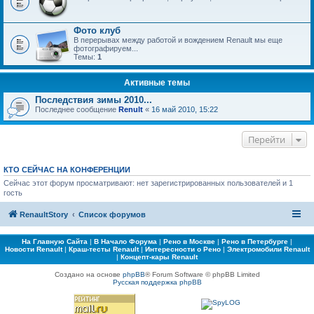
Фото клуб
В перерывах между работой и вождением Renault мы еще
фотографируем...
Темы:
1
Активные темы
Последствия зимы 2010...
Последнее сообщение
Renult
«
16 май 2010, 15:22
Перейти
КТО СЕЙЧАС НА КОНФЕРЕНЦИИ
Сейчас этот форум просматривают: нет зарегистрированных пользователей и 1
гость
RenaultStory
Список форумов
На Главную Сайта
|
В Начало Форума
|
Рено в Москве
|
Рено в Петербурге
|
Новости Renault
|
Краш-тесты Renault
|
Интересности о Рено
|
Электромобили Renault
|
Концепт-кары Renault
Создано на основе
phpBB
® Forum Software © phpBB Limited
Русская поддержка phpBB