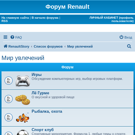
Форум Renault
На главную сайта
|
В начало форума
|
ЛИЧНЫЙ КАБИНЕТ (профиль
RSS
пользователя)
FAQ
Вход
П
RenaultStory
Список форумов
Мир увлечений
о
Мир увлечений
и
Форум
с
Игры
к
Обсуждение компьютерных игр, выбор игровых платформ.
Лё Гурме
О вкусной и здоровой пище
Рыбалка, охота
Спорт клуб
Спортивные мероприятия, Формула 1, любые темы о спорте.