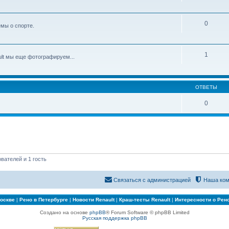
0
мы о спорте.
1
lt мы еще фотографируем...
ОТВЕТЫ
0
вателей и 1 гость
Связаться с администрацией
Наша ком
Москве
|
Рено в Петербурге
|
Новости Renault
|
Краш-тесты Renault
|
Интересности о Рен
Создано на основе
phpBB
® Forum Software © phpBB Limited
Русская поддержка phpBB