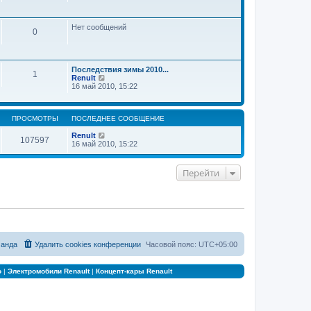
Нет сообщений
0
Последствия зимы 2010...
1
П
Renult
е
16 май 2010, 15:22
р
е
й
ПРОСМОТРЫ
ПОСЛЕДНЕЕ СООБЩЕНИЕ
т
и
Renult
к
107597
16 май 2010, 15:22
п
о
с
л
Перейти
е
д
н
е
м
у
с
о
о
анда
Удалить cookies конференции
Часовой пояс:
UTC+05:00
б
щ
е
о
|
Электромобили Renault
|
Концепт-кары Renault
н
и
ю