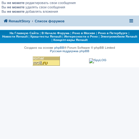
Вы
не можете
редактировать свои сообщения
Вы
не можете
удалять свои сообщения
Вы
не можете
добавлять вложения
RenaultStory
Список форумов
На Главную Сайта
|
В Начало Форума
|
Рено в Москве
|
Рено в Петербурге
|
Новости Renault
|
Краш-тесты Renault
|
Интересности о Рено
|
Электромобили Renault
|
Концепт-кары Renault
Создано на основе
phpBB
® Forum Software © phpBB Limited
Русская поддержка phpBB