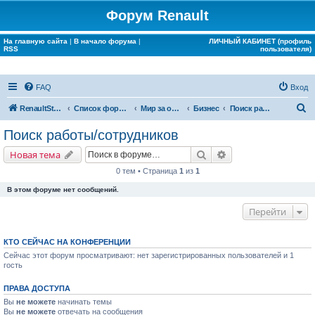
Форум Renault
На главную сайта
|
В начало форума
|
ЛИЧНЫЙ КАБИНЕТ (профиль
RSS
пользователя)
FAQ
Вход
П
RenaultStory
Список форумов
Мир за окном Renault
Бизнес
Поиск работы/сотрудников
о
Поиск работы/сотрудников
и
Поиск
Расширенный поис
Новая тема
с
0 тем • Страница
1
из
1
к
В этом форуме нет сообщений.
Перейти
КТО СЕЙЧАС НА КОНФЕРЕНЦИИ
Сейчас этот форум просматривают: нет зарегистрированных пользователей и 1
гость
ПРАВА ДОСТУПА
Вы
не можете
начинать темы
Вы
не можете
отвечать на сообщения