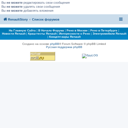
Вы
не можете
редактировать свои сообщения
Вы
не можете
удалять свои сообщения
Вы
не можете
добавлять вложения
RenaultStory
Список форумов
На Главную Сайта
|
В Начало Форума
|
Рено в Москве
|
Рено в Петербурге
|
Новости Renault
|
Краш-тесты Renault
|
Интересности о Рено
|
Электромобили Renault
|
Концепт-кары Renault
Создано на основе
phpBB
® Forum Software © phpBB Limited
Русская поддержка phpBB