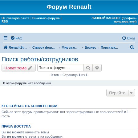
Форум Renault
На главную сайта
|
В начало форума
|
ЛИЧНЫЙ КАБИНЕТ (профиль
RSS
пользователя)
FAQ
Вход
П
RenaultStory
Список форумов
Мир за окном Renault
Бизнес
Поиск работы/сотрудников
о
Поиск работы/сотрудников
и
Поиск
Расширенный поис
Новая тема
с
0 тем • Страница
1
из
1
к
В этом форуме нет сообщений.
Перейти
КТО СЕЙЧАС НА КОНФЕРЕНЦИИ
Сейчас этот форум просматривают: нет зарегистрированных пользователей и 1
гость
ПРАВА ДОСТУПА
Вы
не можете
начинать темы
Вы
не можете
отвечать на сообщения