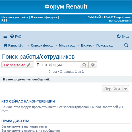
Форум Renault
На главную сайта
|
В начало форума
|
ЛИЧНЫЙ КАБИНЕТ (профиль
RSS
пользователя)
FAQ
Вход
П
RenaultStory
Список форумов
Мир за окном Renault
Бизнес
Поиск работы/сотрудников
о
Поиск работы/сотрудников
и
Поиск
Расширенный поис
Новая тема
с
0 тем • Страница
1
из
1
к
В этом форуме нет сообщений.
Перейти
КТО СЕЙЧАС НА КОНФЕРЕНЦИИ
Сейчас этот форум просматривают: нет зарегистрированных пользователей и 1
гость
ПРАВА ДОСТУПА
Вы
не можете
начинать темы
Вы
не можете
отвечать на сообщения