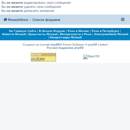
Вы
не можете
редактировать свои сообщения
Вы
не можете
удалять свои сообщения
Вы
не можете
добавлять вложения
RenaultStory
Список форумов
На Главную Сайта
|
В Начало Форума
|
Рено в Москве
|
Рено в Петербурге
|
Новости Renault
|
Краш-тесты Renault
|
Интересности о Рено
|
Электромобили Renault
|
Концепт-кары Renault
Создано на основе
phpBB
® Forum Software © phpBB Limited
Русская поддержка phpBB