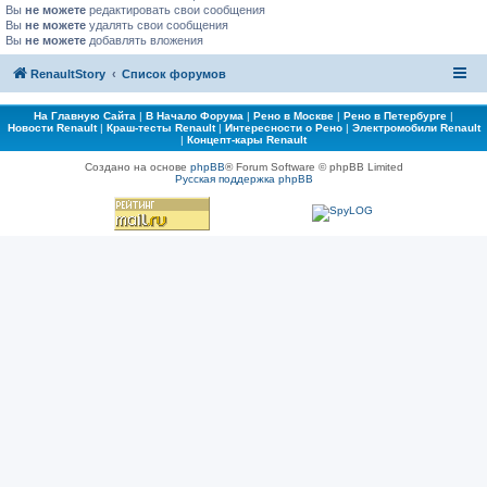
Вы
не можете
редактировать свои сообщения
Вы
не можете
удалять свои сообщения
Вы
не можете
добавлять вложения
RenaultStory
Список форумов
На Главную Сайта
|
В Начало Форума
|
Рено в Москве
|
Рено в Петербурге
|
Новости Renault
|
Краш-тесты Renault
|
Интересности о Рено
|
Электромобили Renault
|
Концепт-кары Renault
Создано на основе
phpBB
® Forum Software © phpBB Limited
Русская поддержка phpBB