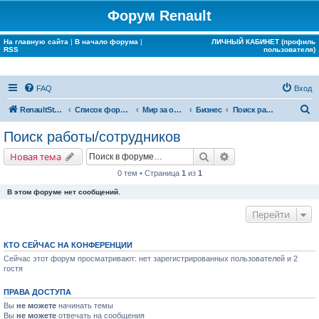
Форум Renault
На главную сайта
|
В начало форума
|
ЛИЧНЫЙ КАБИНЕТ (профиль
RSS
пользователя)
FAQ
Вход
П
RenaultStory
Список форумов
Мир за окном Renault
Бизнес
Поиск работы/сотрудников
о
Поиск работы/сотрудников
и
Поиск
Расширенный поис
Новая тема
с
0 тем • Страница
1
из
1
к
В этом форуме нет сообщений.
Перейти
КТО СЕЙЧАС НА КОНФЕРЕНЦИИ
Сейчас этот форум просматривают: нет зарегистрированных пользователей и 2
гостя
ПРАВА ДОСТУПА
Вы
не можете
начинать темы
Вы
не можете
отвечать на сообщения