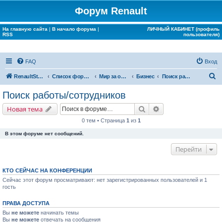
Форум Renault
На главную сайта
|
В начало форума
|
ЛИЧНЫЙ КАБИНЕТ (профиль
RSS
пользователя)
FAQ
Вход
П
RenaultStory
Список форумов
Мир за окном Renault
Бизнес
Поиск работы/сотрудников
о
Поиск работы/сотрудников
и
Поиск
Расширенный поис
Новая тема
с
0 тем • Страница
1
из
1
к
В этом форуме нет сообщений.
Перейти
КТО СЕЙЧАС НА КОНФЕРЕНЦИИ
Сейчас этот форум просматривают: нет зарегистрированных пользователей и 1
гость
ПРАВА ДОСТУПА
Вы
не можете
начинать темы
Вы
не можете
отвечать на сообщения