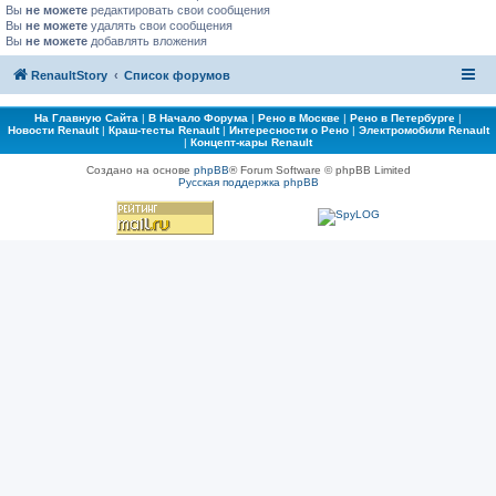
Вы
не можете
редактировать свои сообщения
Вы
не можете
удалять свои сообщения
Вы
не можете
добавлять вложения
RenaultStory
Список форумов
На Главную Сайта
|
В Начало Форума
|
Рено в Москве
|
Рено в Петербурге
|
Новости Renault
|
Краш-тесты Renault
|
Интересности о Рено
|
Электромобили Renault
|
Концепт-кары Renault
Создано на основе
phpBB
® Forum Software © phpBB Limited
Русская поддержка phpBB