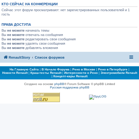
КТО СЕЙЧАС НА КОНФЕРЕНЦИИ
Сейчас этот форум просматривают: нет зарегистрированных пользователей и 1
гость
ПРАВА ДОСТУПА
Вы
не можете
начинать темы
Вы
не можете
отвечать на сообщения
Вы
не можете
редактировать свои сообщения
Вы
не можете
удалять свои сообщения
Вы
не можете
добавлять вложения
RenaultStory
Список форумов
На Главную Сайта
|
В Начало Форума
|
Рено в Москве
|
Рено в Петербурге
|
Новости Renault
|
Краш-тесты Renault
|
Интересности о Рено
|
Электромобили Renault
|
Концепт-кары Renault
Создано на основе
phpBB
® Forum Software © phpBB Limited
Русская поддержка phpBB