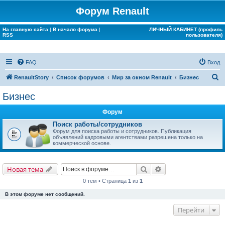
Форум Renault
На главную сайта
|
В начало форума
|
ЛИЧНЫЙ КАБИНЕТ (профиль
RSS
пользователя)
FAQ
Вход
П
RenaultStory
Список форумов
Мир за окном Renault
Бизнес
о
Бизнес
и
Форум
с
Поиск работы/сотрудников
к
Форум для поиска работы и сотрудников. Публикация
объявлений кадровыми агентствами разрешена только на
коммерческой основе.
Поиск
Расширенный поис
Новая тема
0 тем • Страница
1
из
1
В этом форуме нет сообщений.
Перейти