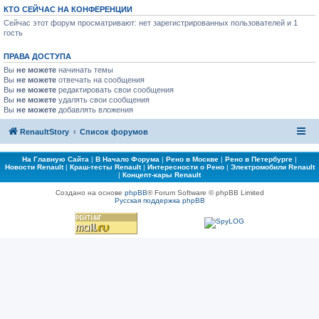
КТО СЕЙЧАС НА КОНФЕРЕНЦИИ
Сейчас этот форум просматривают: нет зарегистрированных пользователей и 1
гость
ПРАВА ДОСТУПА
Вы
не можете
начинать темы
Вы
не можете
отвечать на сообщения
Вы
не можете
редактировать свои сообщения
Вы
не можете
удалять свои сообщения
Вы
не можете
добавлять вложения
RenaultStory
Список форумов
На Главную Сайта
|
В Начало Форума
|
Рено в Москве
|
Рено в Петербурге
|
Новости Renault
|
Краш-тесты Renault
|
Интересности о Рено
|
Электромобили Renault
|
Концепт-кары Renault
Создано на основе
phpBB
® Forum Software © phpBB Limited
Русская поддержка phpBB