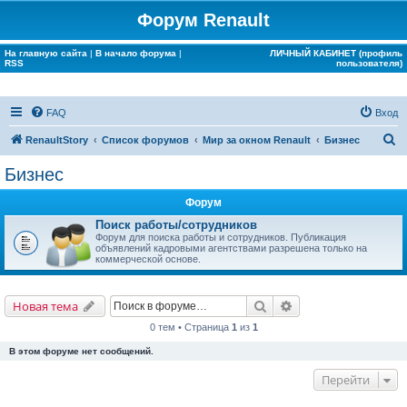
Форум Renault
На главную сайта
|
В начало форума
|
ЛИЧНЫЙ КАБИНЕТ (профиль
RSS
пользователя)
FAQ
Вход
П
RenaultStory
Список форумов
Мир за окном Renault
Бизнес
о
Бизнес
и
Форум
с
Поиск работы/сотрудников
к
Форум для поиска работы и сотрудников. Публикация
объявлений кадровыми агентствами разрешена только на
коммерческой основе.
Поиск
Расширенный поис
Новая тема
0 тем • Страница
1
из
1
В этом форуме нет сообщений.
Перейти