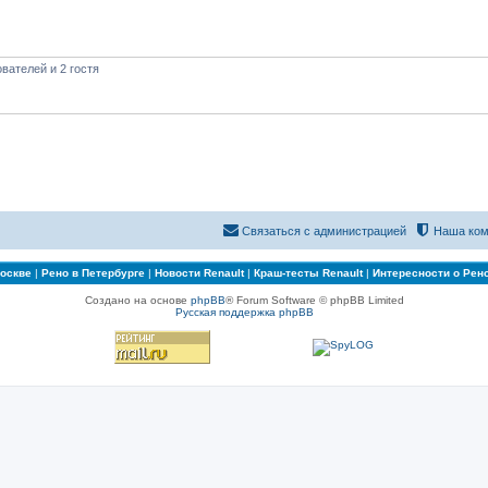
вателей и 2 гостя
Связаться с администрацией
Наша ком
Москве
|
Рено в Петербурге
|
Новости Renault
|
Краш-тесты Renault
|
Интересности о Рен
Создано на основе
phpBB
® Forum Software © phpBB Limited
Русская поддержка phpBB