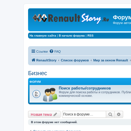
Форум
Форум авто
На главную сайта
|
В начало форума
|
RSS
Ссылки
FAQ
RenaultStory
Список форумов
Мир за окном Renault
Бизнес
ФОРУМ
Поиск работы/сотрудников
Форум для поиска работы и сотрудников. Публ
коммерческой основе.
Поиск
Расш
Новая тема
В этом форуме нет сообщений.