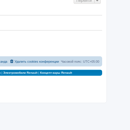
Перейти
анда
Удалить cookies конференции
Часовой пояс:
UTC+05:00
о
|
Электромобили Renault
|
Концепт-кары Renault