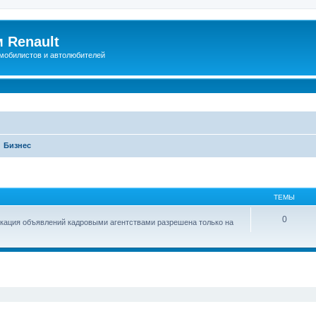
 Renault
мобилистов и автолюбителей
Бизнес
ТЕМЫ
0
икация объявлений кадровыми агентствами разрешена только на
иренный поиск