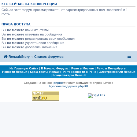
КТО СЕЙЧАС НА КОНФЕРЕНЦИИ
Сейчас этот форум просматривают: нет зарегистрированных пользователей и 1
гость
ПРАВА ДОСТУПА
Вы
не можете
начинать темы
Вы
не можете
отвечать на сообщения
Вы
не можете
редактировать свои сообщения
Вы
не можете
удалять свои сообщения
Вы
не можете
добавлять вложения
RenaultStory
Список форумов
На Главную Сайта
|
В Начало Форума
|
Рено в Москве
|
Рено в Петербурге
|
Новости Renault
|
Краш-тесты Renault
|
Интересности о Рено
|
Электромобили Renault
|
Концепт-кары Renault
Создано на основе
phpBB
® Forum Software © phpBB Limited
Русская поддержка phpBB