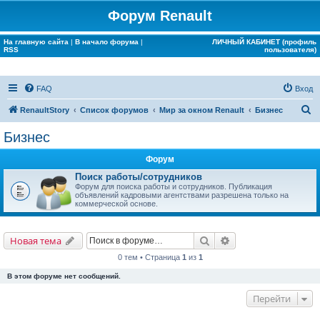
Форум Renault
На главную сайта
|
В начало форума
|
ЛИЧНЫЙ КАБИНЕТ (профиль
RSS
пользователя)
FAQ
Вход
П
RenaultStory
Список форумов
Мир за окном Renault
Бизнес
о
Бизнес
и
Форум
с
Поиск работы/сотрудников
к
Форум для поиска работы и сотрудников. Публикация
объявлений кадровыми агентствами разрешена только на
коммерческой основе.
Поиск
Расширенный поис
Новая тема
0 тем • Страница
1
из
1
В этом форуме нет сообщений.
Перейти