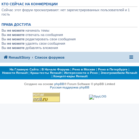
КТО СЕЙЧАС НА КОНФЕРЕНЦИИ
Сейчас этот форум просматривают: нет зарегистрированных пользователей и 1
гость
ПРАВА ДОСТУПА
Вы
не можете
начинать темы
Вы
не можете
отвечать на сообщения
Вы
не можете
редактировать свои сообщения
Вы
не можете
удалять свои сообщения
Вы
не можете
добавлять вложения
RenaultStory
Список форумов
На Главную Сайта
|
В Начало Форума
|
Рено в Москве
|
Рено в Петербурге
|
Новости Renault
|
Краш-тесты Renault
|
Интересности о Рено
|
Электромобили Renault
|
Концепт-кары Renault
Создано на основе
phpBB
® Forum Software © phpBB Limited
Русская поддержка phpBB