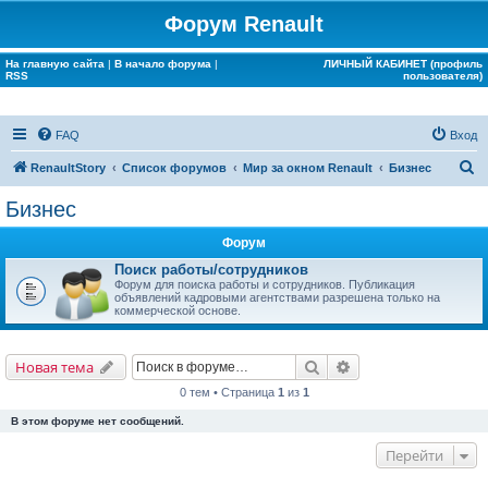
Форум Renault
На главную сайта
|
В начало форума
|
ЛИЧНЫЙ КАБИНЕТ (профиль
RSS
пользователя)
FAQ
Вход
П
RenaultStory
Список форумов
Мир за окном Renault
Бизнес
о
Бизнес
и
Форум
с
Поиск работы/сотрудников
к
Форум для поиска работы и сотрудников. Публикация
объявлений кадровыми агентствами разрешена только на
коммерческой основе.
Поиск
Расширенный поис
Новая тема
0 тем • Страница
1
из
1
В этом форуме нет сообщений.
Перейти