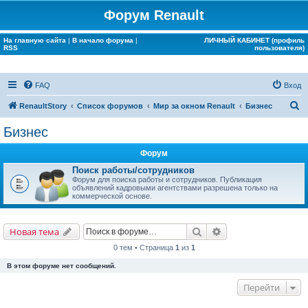
Форум Renault
На главную сайта
|
В начало форума
|
ЛИЧНЫЙ КАБИНЕТ (профиль
RSS
пользователя)
FAQ
Вход
П
RenaultStory
Список форумов
Мир за окном Renault
Бизнес
о
Бизнес
и
Форум
с
Поиск работы/сотрудников
к
Форум для поиска работы и сотрудников. Публикация
объявлений кадровыми агентствами разрешена только на
коммерческой основе.
Поиск
Расширенный поис
Новая тема
0 тем • Страница
1
из
1
В этом форуме нет сообщений.
Перейти