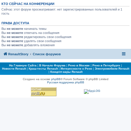
КТО СЕЙЧАС НА КОНФЕРЕНЦИИ
Сейчас этот форум просматривают: нет зарегистрированных пользователей и 1
гость
ПРАВА ДОСТУПА
Вы
не можете
начинать темы
Вы
не можете
отвечать на сообщения
Вы
не можете
редактировать свои сообщения
Вы
не можете
удалять свои сообщения
Вы
не можете
добавлять вложения
RenaultStory
Список форумов
На Главную Сайта
|
В Начало Форума
|
Рено в Москве
|
Рено в Петербурге
|
Новости Renault
|
Краш-тесты Renault
|
Интересности о Рено
|
Электромобили Renault
|
Концепт-кары Renault
Создано на основе
phpBB
® Forum Software © phpBB Limited
Русская поддержка phpBB