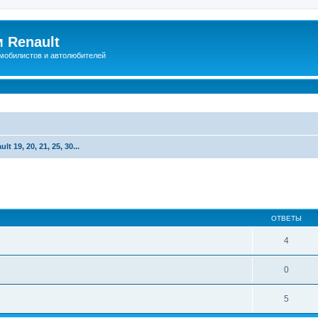
 Renault
мобилистов и автолюбителей
lt 19, 20, 21, 25, 30...
иренный поиск
ОТВЕТЫ
4
0
5