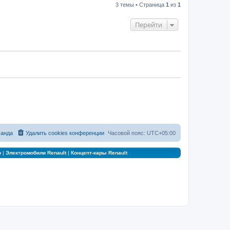
3 темы • Страница
1
из
1
Перейти
анда
Удалить cookies конференции
Часовой пояс:
UTC+05:00
о
|
Электромобили Renault
|
Концепт-кары Renault