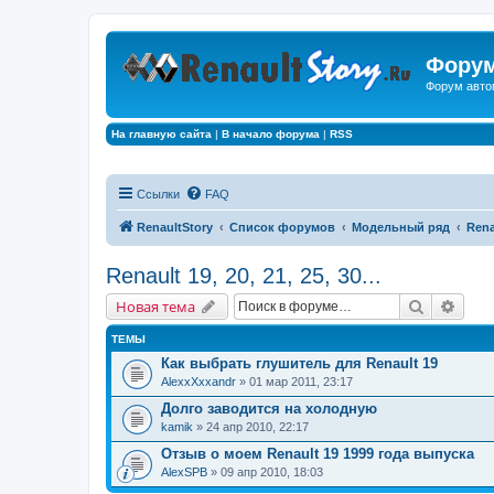
Форум
Форум авто
На главную сайта
|
В начало форума
|
RSS
Ссылки
FAQ
RenaultStory
Список форумов
Модельный ряд
Renau
Renault 19, 20, 21, 25, 30...
Поиск
Расш
Новая тема
ТЕМЫ
Как выбрать глушитель для Renault 19
AlexxXxxandr
» 01 мар 2011, 23:17
Долго заводится на холодную
kamik
» 24 апр 2010, 22:17
Отзыв о моем Renault 19 1999 года выпуска
AlexSPB
» 09 апр 2010, 18:03