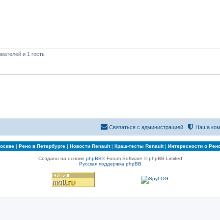
вателей и 1 гость
Связаться с администрацией
Наша ком
Москве
|
Рено в Петербурге
|
Новости Renault
|
Краш-тесты Renault
|
Интересности о Рен
Создано на основе
phpBB
® Forum Software © phpBB Limited
Русская поддержка phpBB