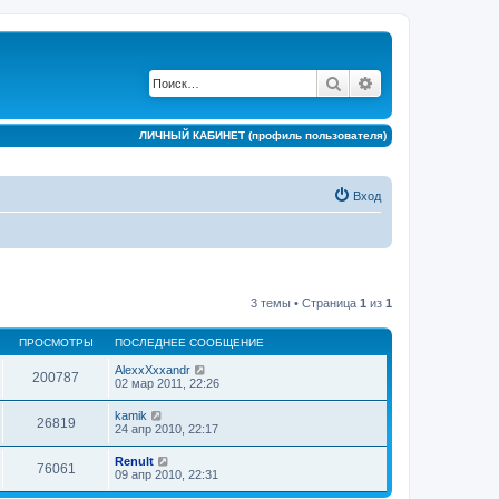
Поиск
Расширенный по
ЛИЧНЫЙ КАБИНЕТ (профиль пользователя)
Вход
3 темы • Страница
1
из
1
ПРОСМОТРЫ
ПОСЛЕДНЕЕ СООБЩЕНИЕ
AlexxXxxandr
200787
02 мар 2011, 22:26
kamik
26819
24 апр 2010, 22:17
Renult
76061
09 апр 2010, 22:31