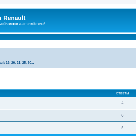
 Renault
мобилистов и автолюбителей
lt 19, 20, 21, 25, 30...
иренный поиск
ОТВЕТЫ
4
0
5