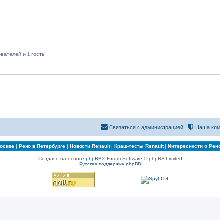
вателей и 1 гость
Связаться с администрацией
Наша ком
Москве
|
Рено в Петербурге
|
Новости Renault
|
Краш-тесты Renault
|
Интересности о Рен
Создано на основе
phpBB
® Forum Software © phpBB Limited
Русская поддержка phpBB