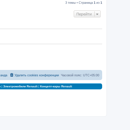
3 темы • Страница
1
из
1
Перейти
анда
Удалить cookies конференции
Часовой пояс:
UTC+05:00
о
|
Электромобили Renault
|
Концепт-кары Renault