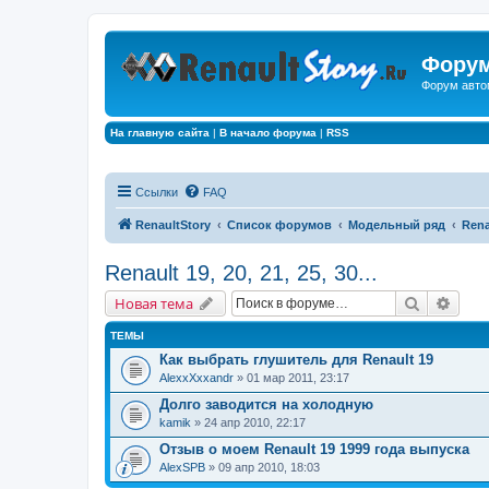
Форум
Форум авто
На главную сайта
|
В начало форума
|
RSS
Ссылки
FAQ
RenaultStory
Список форумов
Модельный ряд
Renau
Renault 19, 20, 21, 25, 30...
Поиск
Расш
Новая тема
ТЕМЫ
Как выбрать глушитель для Renault 19
AlexxXxxandr
» 01 мар 2011, 23:17
Долго заводится на холодную
kamik
» 24 апр 2010, 22:17
Отзыв о моем Renault 19 1999 года выпуска
AlexSPB
» 09 апр 2010, 18:03