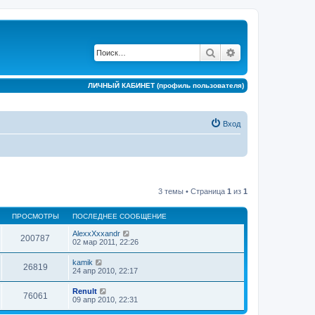
Поиск
Расширенный по
ЛИЧНЫЙ КАБИНЕТ (профиль пользователя)
Вход
3 темы • Страница
1
из
1
ПРОСМОТРЫ
ПОСЛЕДНЕЕ СООБЩЕНИЕ
AlexxXxxandr
200787
02 мар 2011, 22:26
kamik
26819
24 апр 2010, 22:17
Renult
76061
09 апр 2010, 22:31