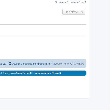
3 темы • Страница
1
из
1
Перейти
анда
Удалить cookies конференции
Часовой пояс:
UTC+05:00
о
|
Электромобили Renault
|
Концепт-кары Renault