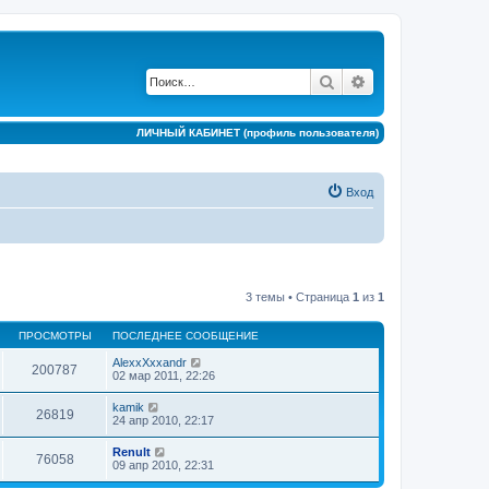
Поиск
Расширенный по
ЛИЧНЫЙ КАБИНЕТ (профиль пользователя)
Вход
3 темы • Страница
1
из
1
ПРОСМОТРЫ
ПОСЛЕДНЕЕ СООБЩЕНИЕ
AlexxXxxandr
200787
02 мар 2011, 22:26
kamik
26819
24 апр 2010, 22:17
Renult
76058
09 апр 2010, 22:31