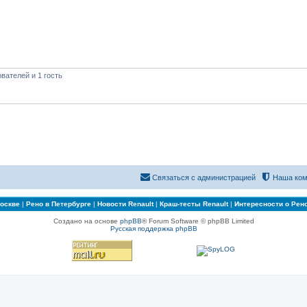
вателей и 1 гость
Связаться с администрацией
Наша ком
Москве
|
Рено в Петербурге
|
Новости Renault
|
Краш-тесты Renault
|
Интересности о Рен
Создано на основе
phpBB
® Forum Software © phpBB Limited
Русская поддержка phpBB