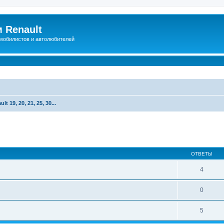
 Renault
мобилистов и автолюбителей
lt 19, 20, 21, 25, 30...
иренный поиск
ОТВЕТЫ
4
0
5