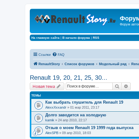
Форум
Форум авто
На главную сайта
|
В начало форума
|
RSS
Ссылки
FAQ
RenaultStory
Список форумов
Модельный ряд
Renau
Renault 19, 20, 21, 25, 30...
Поиск
Расш
Новая тема
ТЕМЫ
Как выбрать глушитель для Renault 19
AlexxXxxandr
» 01 мар 2011, 23:17
Долго заводится на холодную
kamik
» 24 апр 2010, 22:17
Отзыв о моем Renault 19 1999 года выпуска
AlexSPB
» 09 апр 2010, 18:03