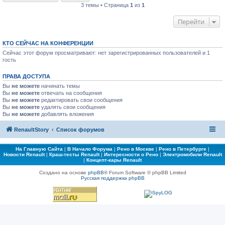
3 темы • Страница
1
из
1
Перейти
КТО СЕЙЧАС НА КОНФЕРЕНЦИИ
Сейчас этот форум просматривают: нет зарегистрированных пользователей и 1
гость
ПРАВА ДОСТУПА
Вы
не можете
начинать темы
Вы
не можете
отвечать на сообщения
Вы
не можете
редактировать свои сообщения
Вы
не можете
удалять свои сообщения
Вы
не можете
добавлять вложения
RenaultStory
Список форумов
На Главную Сайта
|
В Начало Форума
|
Рено в Москве
|
Рено в Петербурге
|
Новости Renault
|
Краш-тесты Renault
|
Интересности о Рено
|
Электромобили Renault
|
Концепт-кары Renault
Создано на основе
phpBB
® Forum Software © phpBB Limited
Русская поддержка phpBB