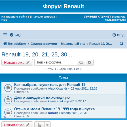
Форум Renault
На главную сайта
|
В начало форума
|
ЛИЧНЫЙ КАБИНЕТ (профиль
RSS
пользователя)
FAQ
Вход
П
RenaultStory
Список форумов
Модельный ряд
Renault 19, 20, 21, 25, 30...
о
Renault 19, 20, 21, 25, 30...
и
Поиск
Расширенный поис
Новая тема
с
3 темы • Страница
1
из
1
к
Темы
Как выбрать глушитель для Renault 19
Последнее сообщение
AlexxXxxandr
«
02 мар 2011, 22:26
Ответы:
4
Долго заводится на холодную
Последнее сообщение
kamik
«
24 апр 2010, 22:17
Отзыв о моем Renault 19 1999 года выпуска
Последнее сообщение
Renult
«
09 апр 2010, 22:31
Ответы:
5
Новая тема