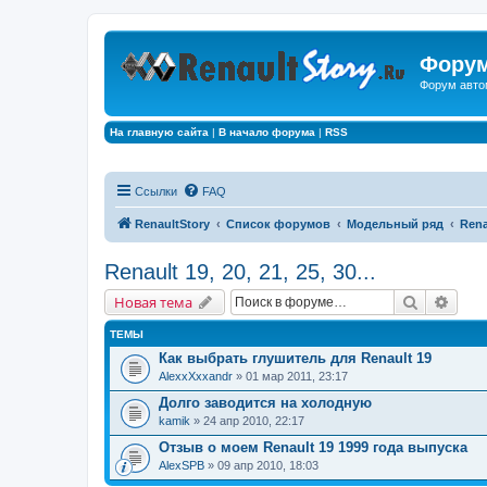
Форум
Форум авто
На главную сайта
|
В начало форума
|
RSS
Ссылки
FAQ
RenaultStory
Список форумов
Модельный ряд
Renau
Renault 19, 20, 21, 25, 30...
Поиск
Расш
Новая тема
ТЕМЫ
Как выбрать глушитель для Renault 19
AlexxXxxandr
» 01 мар 2011, 23:17
Долго заводится на холодную
kamik
» 24 апр 2010, 22:17
Отзыв о моем Renault 19 1999 года выпуска
AlexSPB
» 09 апр 2010, 18:03