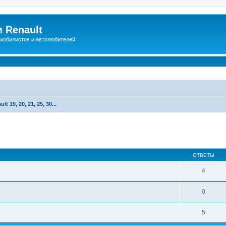
 Renault
мобилистов и автолюбителей
lt 19, 20, 21, 25, 30...
иренный поиск
ОТВЕТЫ
4
0
5