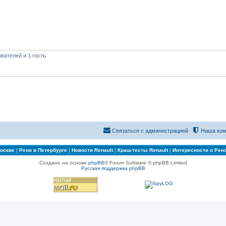
вателей и 1 гость
Связаться с администрацией
Наша ком
Москве
|
Рено в Петербурге
|
Новости Renault
|
Краш-тесты Renault
|
Интересности о Рен
Создано на основе
phpBB
® Forum Software © phpBB Limited
Русская поддержка phpBB