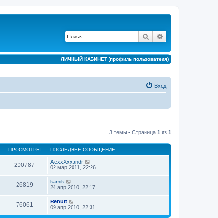
Поиск
Расширенный по
ЛИЧНЫЙ КАБИНЕТ (профиль пользователя)
Вход
3 темы • Страница
1
из
1
ПРОСМОТРЫ
ПОСЛЕДНЕЕ СООБЩЕНИЕ
AlexxXxxandr
200787
02 мар 2011, 22:26
kamik
26819
24 апр 2010, 22:17
Renult
76061
09 апр 2010, 22:31