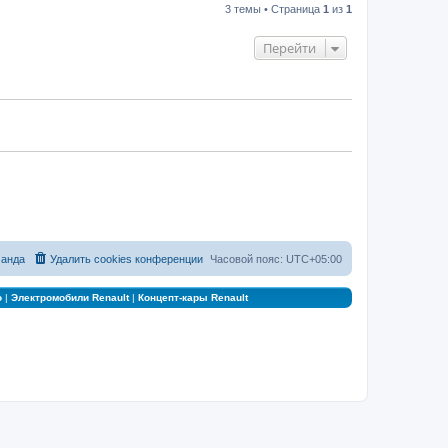
3 темы • Страница
1
из
1
Перейти
анда
Удалить cookies конференции
Часовой пояс:
UTC+05:00
о
|
Электромобили Renault
|
Концепт-кары Renault