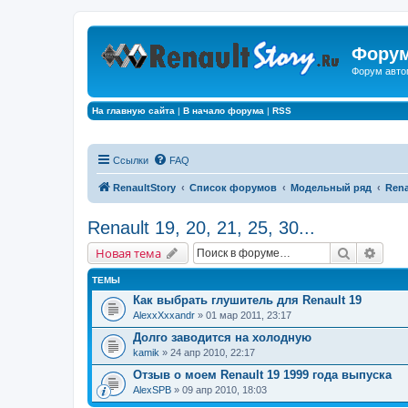
Форум
Форум авто
На главную сайта
|
В начало форума
|
RSS
Ссылки
FAQ
RenaultStory
Список форумов
Модельный ряд
Renau
Renault 19, 20, 21, 25, 30...
Поиск
Расш
Новая тема
ТЕМЫ
Как выбрать глушитель для Renault 19
AlexxXxxandr
» 01 мар 2011, 23:17
Долго заводится на холодную
kamik
» 24 апр 2010, 22:17
Отзыв о моем Renault 19 1999 года выпуска
AlexSPB
» 09 апр 2010, 18:03