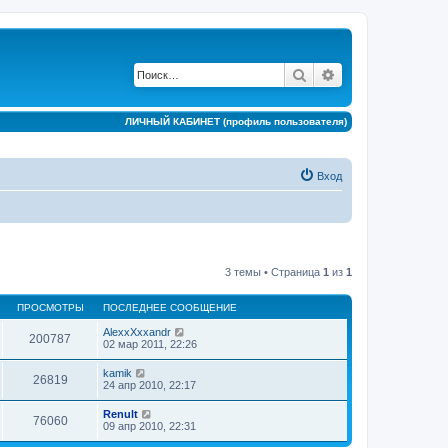
Поиск
Расширенный по
ЛИЧНЫЙ КАБИНЕТ (профиль пользователя)
Вход
3 темы • Страница
1
из
1
ПРОСМОТРЫ
ПОСЛЕДНЕЕ СООБЩЕНИЕ
AlexxXxxandr
200787
02 мар 2011, 22:26
kamik
26819
24 апр 2010, 22:17
Renult
76060
09 апр 2010, 22:31