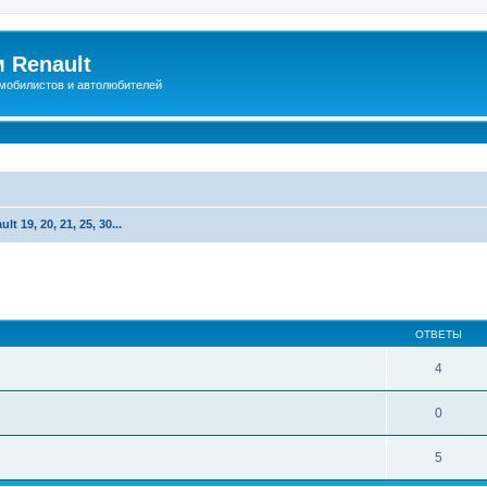
 Renault
мобилистов и автолюбителей
lt 19, 20, 21, 25, 30...
иренный поиск
ОТВЕТЫ
4
0
5