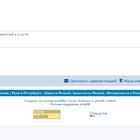
вателей и 2 гостя
Связаться с администрацией
Наша ком
Москве
|
Рено в Петербурге
|
Новости Renault
|
Краш-тесты Renault
|
Интересности о Рен
Создано на основе
phpBB
® Forum Software © phpBB Limited
Русская поддержка phpBB