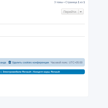
3 темы • Страница
1
из
1
Перейти
анда
Удалить cookies конференции
Часовой пояс:
UTC+05:00
о
|
Электромобили Renault
|
Концепт-кары Renault