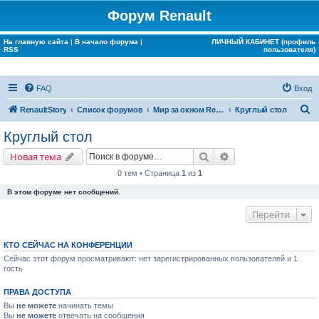
Форум Renault
На главную сайта
|
В начало форума
|
ЛИЧНЫЙ КАБИНЕТ (профиль
RSS
пользователя)
FAQ
Вход
П
RenaultStory
Список форумов
Мир за окном Renault
Круглый стол
о
Круглый стол
и
Поиск
Расширенный поис
Новая тема
с
0 тем • Страница
1
из
1
к
В этом форуме нет сообщений.
Перейти
КТО СЕЙЧАС НА КОНФЕРЕНЦИИ
Сейчас этот форум просматривают: нет зарегистрированных пользователей и 1
гость
ПРАВА ДОСТУПА
Вы
не можете
начинать темы
Вы
не можете
отвечать на сообщения