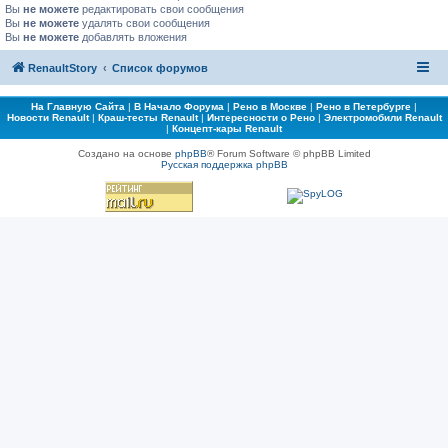
Вы
не можете
редактировать свои сообщения
Вы
не можете
удалять свои сообщения
Вы
не можете
добавлять вложения
RenaultStory
Список форумов
На Главную Сайта
|
В Начало Форума
|
Рено в Москве
|
Рено в Петербурге
|
Новости Renault
|
Краш-тесты Renault
|
Интересности о Рено
|
Электромобили Renault
|
Концепт-кары Renault
Создано на основе
phpBB
® Forum Software © phpBB Limited
Русская поддержка phpBB