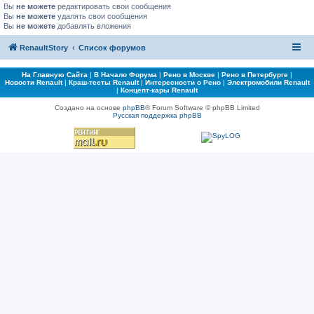
Вы
не можете
редактировать свои сообщения
Вы
не можете
удалять свои сообщения
Вы
не можете
добавлять вложения
RenaultStory
Список форумов
На Главную Сайта
|
В Начало Форума
|
Рено в Москве
|
Рено в Петербурге
|
Новости Renault
|
Краш-тесты Renault
|
Интересности о Рено
|
Электромобили Renault
|
Концепт-кары Renault
Создано на основе
phpBB
® Forum Software © phpBB Limited
Русская поддержка phpBB