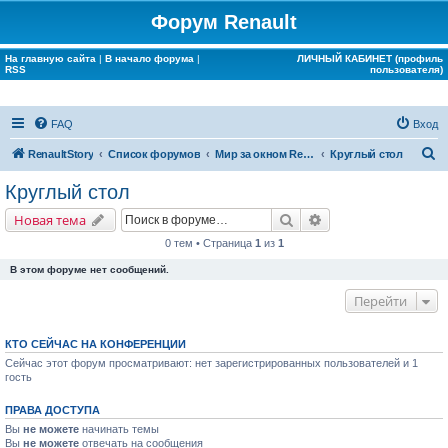
Форум Renault
На главную сайта
|
В начало форума
|
ЛИЧНЫЙ КАБИНЕТ (профиль
RSS
пользователя)
FAQ
Вход
П
RenaultStory
Список форумов
Мир за окном Renault
Круглый стол
о
Круглый стол
и
Поиск
Расширенный поис
Новая тема
с
0 тем • Страница
1
из
1
к
В этом форуме нет сообщений.
Перейти
КТО СЕЙЧАС НА КОНФЕРЕНЦИИ
Сейчас этот форум просматривают: нет зарегистрированных пользователей и 1
гость
ПРАВА ДОСТУПА
Вы
не можете
начинать темы
Вы
не можете
отвечать на сообщения