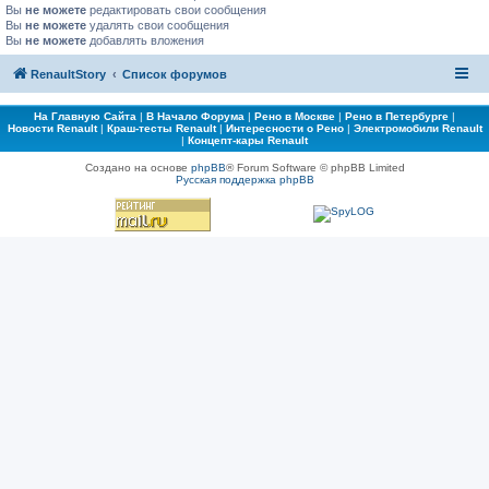
Вы
не можете
редактировать свои сообщения
Вы
не можете
удалять свои сообщения
Вы
не можете
добавлять вложения
RenaultStory
Список форумов
На Главную Сайта
|
В Начало Форума
|
Рено в Москве
|
Рено в Петербурге
|
Новости Renault
|
Краш-тесты Renault
|
Интересности о Рено
|
Электромобили Renault
|
Концепт-кары Renault
Создано на основе
phpBB
® Forum Software © phpBB Limited
Русская поддержка phpBB