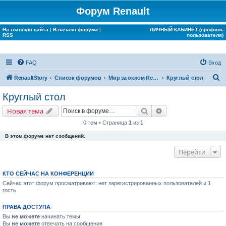
Форум Renault
На главную сайта
|
В начало форума
|
ЛИЧНЫЙ КАБИНЕТ (профиль
RSS
пользователя)
FAQ
Вход
П
RenaultStory
Список форумов
Мир за окном Renault
Круглый стол
о
Круглый стол
и
Поиск
Расширенный поис
Новая тема
с
0 тем • Страница
1
из
1
к
В этом форуме нет сообщений.
Перейти
КТО СЕЙЧАС НА КОНФЕРЕНЦИИ
Сейчас этот форум просматривают: нет зарегистрированных пользователей и 1
гость
ПРАВА ДОСТУПА
Вы
не можете
начинать темы
Вы
не можете
отвечать на сообщения