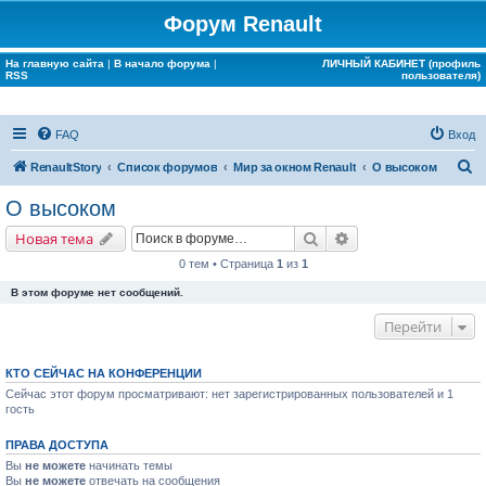
Форум Renault
На главную сайта
|
В начало форума
|
ЛИЧНЫЙ КАБИНЕТ (профиль
RSS
пользователя)
FAQ
Вход
П
RenaultStory
Список форумов
Мир за окном Renault
О высоком
о
О высоком
и
Поиск
Расширенный поис
Новая тема
с
0 тем • Страница
1
из
1
к
В этом форуме нет сообщений.
Перейти
КТО СЕЙЧАС НА КОНФЕРЕНЦИИ
Сейчас этот форум просматривают: нет зарегистрированных пользователей и 1
гость
ПРАВА ДОСТУПА
Вы
не можете
начинать темы
Вы
не можете
отвечать на сообщения