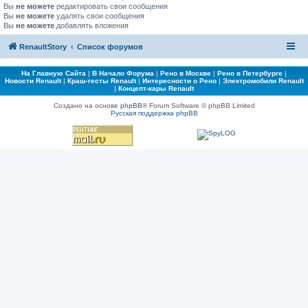
Вы
не можете
редактировать свои сообщения
Вы
не можете
удалять свои сообщения
Вы
не можете
добавлять вложения
RenaultStory
Список форумов
На Главную Сайта
|
В Начало Форума
|
Рено в Москве
|
Рено в Петербурге
|
Новости Renault
|
Краш-тесты Renault
|
Интересности о Рено
|
Электромобили Renault
|
Концепт-кары Renault
Создано на основе
phpBB
® Forum Software © phpBB Limited
Русская поддержка phpBB