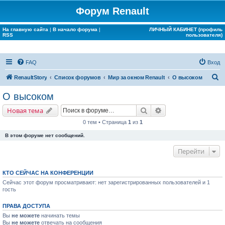
Форум Renault
На главную сайта
|
В начало форума
|
ЛИЧНЫЙ КАБИНЕТ (профиль
RSS
пользователя)
FAQ
Вход
П
RenaultStory
Список форумов
Мир за окном Renault
О высоком
о
О высоком
и
Поиск
Расширенный поис
Новая тема
с
0 тем • Страница
1
из
1
к
В этом форуме нет сообщений.
Перейти
КТО СЕЙЧАС НА КОНФЕРЕНЦИИ
Сейчас этот форум просматривают: нет зарегистрированных пользователей и 1
гость
ПРАВА ДОСТУПА
Вы
не можете
начинать темы
Вы
не можете
отвечать на сообщения