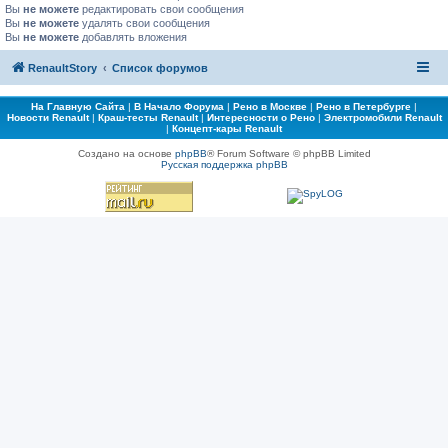
Вы
не можете
редактировать свои сообщения
Вы
не можете
удалять свои сообщения
Вы
не можете
добавлять вложения
RenaultStory
Список форумов
На Главную Сайта
|
В Начало Форума
|
Рено в Москве
|
Рено в Петербурге
|
Новости Renault
|
Краш-тесты Renault
|
Интересности о Рено
|
Электромобили Renault
|
Концепт-кары Renault
Создано на основе
phpBB
® Forum Software © phpBB Limited
Русская поддержка phpBB