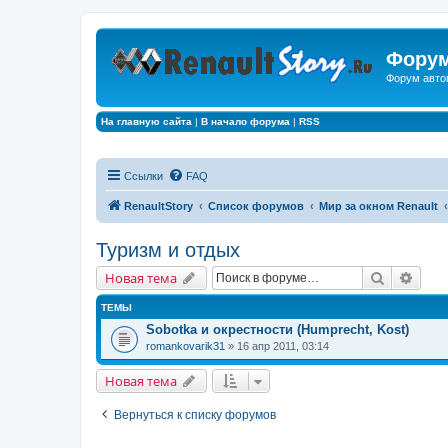
Форум
Форум авто
На главную сайта
|
В начало форума
|
RSS
Ссылки
FAQ
RenaultStory
Список форумов
Мир за окном Renault
Туризм и отдых
Поиск
Расш
Новая тема
ТЕМЫ
Sobotka и окрестности (Humprecht, Kost)
romankovarik31
» 16 апр 2011, 03:14
Новая тема
Вернуться к списку форумов