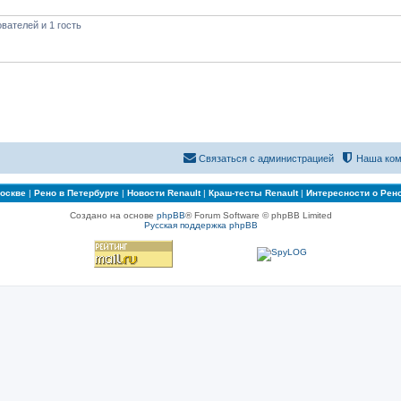
вателей и 1 гость
Связаться с администрацией
Наша ком
Москве
|
Рено в Петербурге
|
Новости Renault
|
Краш-тесты Renault
|
Интересности о Рен
Создано на основе
phpBB
® Forum Software © phpBB Limited
Русская поддержка phpBB