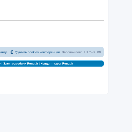
анда
Удалить cookies конференции
Часовой пояс:
UTC+05:00
о
|
Электромобили Renault
|
Концепт-кары Renault