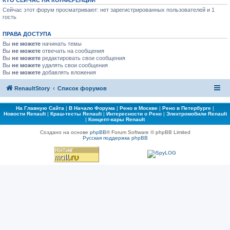
КТО СЕЙЧАС НА КОНФЕРЕНЦИИ
Сейчас этот форум просматривают: нет зарегистрированных пользователей и 1
гость
ПРАВА ДОСТУПА
Вы
не можете
начинать темы
Вы
не можете
отвечать на сообщения
Вы
не можете
редактировать свои сообщения
Вы
не можете
удалять свои сообщения
Вы
не можете
добавлять вложения
RenaultStory
Список форумов
На Главную Сайта
|
В Начало Форума
|
Рено в Москве
|
Рено в Петербурге
|
Новости Renault
|
Краш-тесты Renault
|
Интересности о Рено
|
Электромобили Renault
|
Концепт-кары Renault
Создано на основе
phpBB
® Forum Software © phpBB Limited
Русская поддержка phpBB