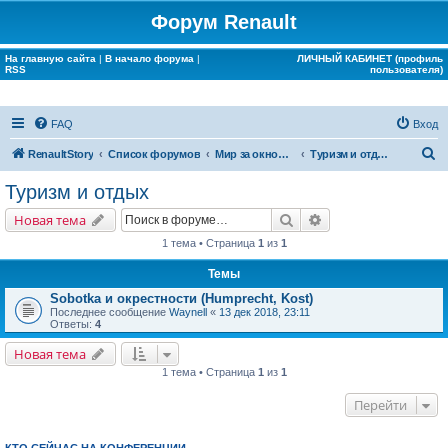
Форум Renault
На главную сайта
|
В начало форума
|
ЛИЧНЫЙ КАБИНЕТ (профиль
RSS
пользователя)
FAQ
Вход
П
RenaultStory
Список форумов
Мир за окном Renault
Туризм и отдых
о
Туризм и отдых
и
Поиск
Расширенный поис
Новая тема
с
1 тема • Страница
1
из
1
к
Темы
Sobotka и окрестности (Humprecht, Kost)
Последнее сообщение
Waynell
«
13 дек 2018, 23:11
Ответы:
4
Новая тема
1 тема • Страница
1
из
1
Перейти