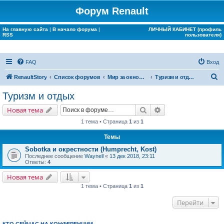
Форум Renault
На главную сайта
|
В начало форума
|
ЛИЧНЫЙ КАБИНЕТ (профиль
RSS
пользователя)
FAQ
Вход
П
RenaultStory
Список форумов
Мир за окном Renault
Туризм и отдых
о
Туризм и отдых
и
Поиск
Расширенный поис
Новая тема
с
1 тема • Страница
1
из
1
к
Темы
Sobotka и окрестности (Humprecht, Kost)
Последнее сообщение
Waynell
«
13 дек 2018, 23:11
Ответы:
4
Новая тема
1 тема • Страница
1
из
1
Перейти