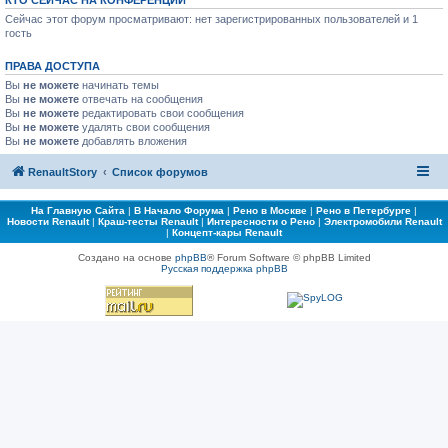
КТО СЕЙЧАС НА КОНФЕРЕНЦИИ
Сейчас этот форум просматривают: нет зарегистрированных пользователей и 1
гость
ПРАВА ДОСТУПА
Вы
не можете
начинать темы
Вы
не можете
отвечать на сообщения
Вы
не можете
редактировать свои сообщения
Вы
не можете
удалять свои сообщения
Вы
не можете
добавлять вложения
RenaultStory
Список форумов
На Главную Сайта
|
В Начало Форума
|
Рено в Москве
|
Рено в Петербурге
|
Новости Renault
|
Краш-тесты Renault
|
Интересности о Рено
|
Электромобили Renault
|
Концепт-кары Renault
Создано на основе
phpBB
® Forum Software © phpBB Limited
Русская поддержка phpBB