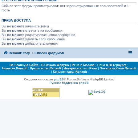
КТО СЕЙЧАС НА КОНФЕРЕНЦИИ
Сейчас этот форум просматривают: нет зарегистрированных пользователей и 1
гость
ПРАВА ДОСТУПА
Вы
не можете
начинать темы
Вы
не можете
отвечать на сообщения
Вы
не можете
редактировать свои сообщения
Вы
не можете
удалять свои сообщения
Вы
не можете
добавлять вложения
RenaultStory
Список форумов
На Главную Сайта
|
В Начало Форума
|
Рено в Москве
|
Рено в Петербурге
|
Новости Renault
|
Краш-тесты Renault
|
Интересности о Рено
|
Электромобили Renault
|
Концепт-кары Renault
Создано на основе
phpBB
® Forum Software © phpBB Limited
Русская поддержка phpBB