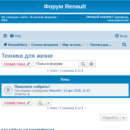
Форум Renault
На главную сайта
|
В начало форума
|
ЛИЧНЫЙ КАБИНЕТ (профиль
RSS
пользователя)
FAQ
Вход
П
RenaultStory
Список форумов
Мир за окном Renault
Техника для жизни
о
Техника для жизни
и
Поиск
Расширенный поис
Новая тема
с
1 тема • Страница
1
из
1
к
Темы
Помогите собрать!
Последнее сообщение
Waynell
«
14 дек 2018, 11:43
Ответы:
2
Новая тема
1 тема • Страница
1
из
1
Перейти