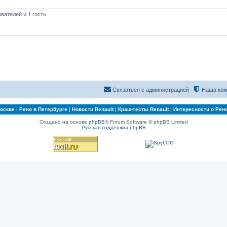
вателей и 1 гость
Связаться с администрацией
Наша ком
Москве
|
Рено в Петербурге
|
Новости Renault
|
Краш-тесты Renault
|
Интересности о Рен
Создано на основе
phpBB
® Forum Software © phpBB Limited
Русская поддержка phpBB