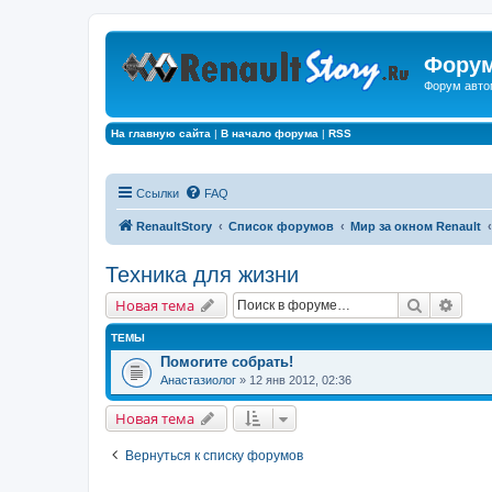
Форум
Форум авто
На главную сайта
|
В начало форума
|
RSS
Ссылки
FAQ
RenaultStory
Список форумов
Мир за окном Renault
Техника для жизни
Поиск
Расш
Новая тема
ТЕМЫ
Помогите собрать!
Анастазиолог
» 12 янв 2012, 02:36
Новая тема
Вернуться к списку форумов