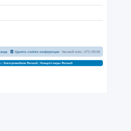
анда
Удалить cookies конференции
Часовой пояс:
UTC+05:00
о
|
Электромобили Renault
|
Концепт-кары Renault