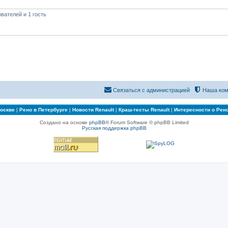
вателей и 1 гость
Связаться с администрацией
Наша ком
Москве
|
Рено в Петербурге
|
Новости Renault
|
Краш-тесты Renault
|
Интересности о Рен
Создано на основе
phpBB
® Forum Software © phpBB Limited
Русская поддержка phpBB