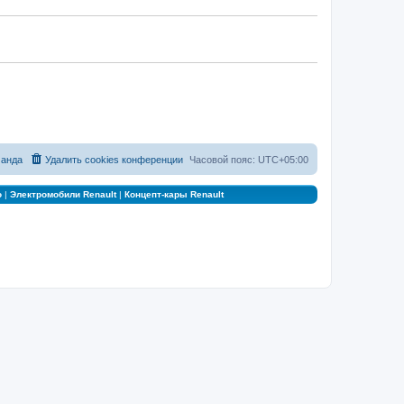
анда
Удалить cookies конференции
Часовой пояс:
UTC+05:00
о
|
Электромобили Renault
|
Концепт-кары Renault