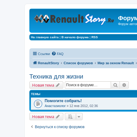
Форум
Форум авто
На главную сайта
|
В начало форума
|
RSS
Ссылки
FAQ
RenaultStory
Список форумов
Мир за окном Renault
Техника для жизни
Поиск
Расш
Новая тема
ТЕМЫ
Помогите собрать!
Анастазиолог
» 12 янв 2012, 02:36
Новая тема
Вернуться к списку форумов