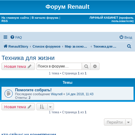
Форум Renault
На главную сайта
|
В начало форума
|
ЛИЧНЫЙ КАБИНЕТ (профиль
RSS
пользователя)
FAQ
Вход
П
RenaultStory
Список форумов
Мир за окном Renault
Техника для жизни
о
Техника для жизни
и
Поиск
Расширенный поис
Новая тема
с
1 тема • Страница
1
из
1
к
Темы
Помогите собрать!
Последнее сообщение
Waynell
«
14 дек 2018, 11:43
Ответы:
2
Новая тема
1 тема • Страница
1
из
1
Перейти