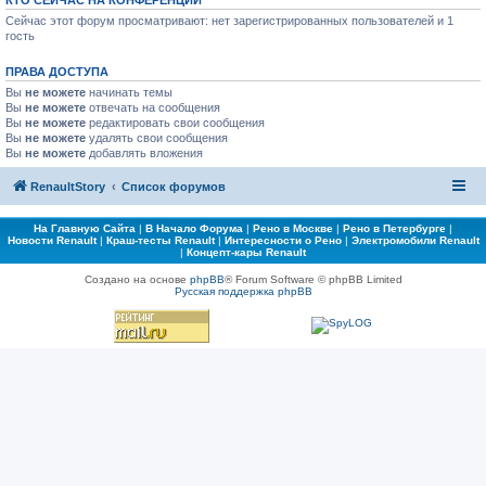
КТО СЕЙЧАС НА КОНФЕРЕНЦИИ
Сейчас этот форум просматривают: нет зарегистрированных пользователей и 1
гость
ПРАВА ДОСТУПА
Вы
не можете
начинать темы
Вы
не можете
отвечать на сообщения
Вы
не можете
редактировать свои сообщения
Вы
не можете
удалять свои сообщения
Вы
не можете
добавлять вложения
RenaultStory
Список форумов
На Главную Сайта
|
В Начало Форума
|
Рено в Москве
|
Рено в Петербурге
|
Новости Renault
|
Краш-тесты Renault
|
Интересности о Рено
|
Электромобили Renault
|
Концепт-кары Renault
Создано на основе
phpBB
® Forum Software © phpBB Limited
Русская поддержка phpBB