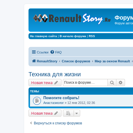
Форум
Форум авто
На главную сайта
|
В начало форума
|
RSS
Ссылки
FAQ
RenaultStory
Список форумов
Мир за окном Renault
Техника для жизни
Поиск
Расш
Новая тема
ТЕМЫ
Помогите собрать!
Анастазиолог
» 12 янв 2012, 02:36
Новая тема
Вернуться к списку форумов