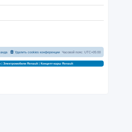
анда
Удалить cookies конференции
Часовой пояс:
UTC+05:00
о
|
Электромобили Renault
|
Концепт-кары Renault