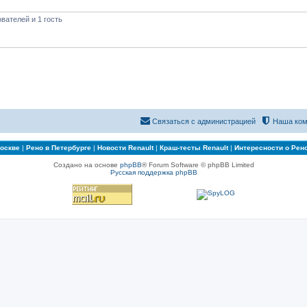
вателей и 1 гость
Связаться с администрацией
Наша ком
Москве
|
Рено в Петербурге
|
Новости Renault
|
Краш-тесты Renault
|
Интересности о Рен
Создано на основе
phpBB
® Forum Software © phpBB Limited
Русская поддержка phpBB