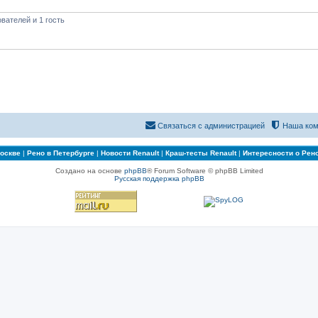
вателей и 1 гость
Связаться с администрацией
Наша ком
Москве
|
Рено в Петербурге
|
Новости Renault
|
Краш-тесты Renault
|
Интересности о Рен
Создано на основе
phpBB
® Forum Software © phpBB Limited
Русская поддержка phpBB