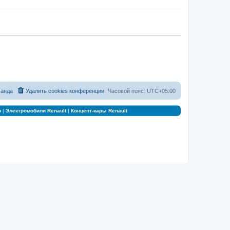
анда
Удалить cookies конференции
Часовой пояс:
UTC+05:00
о
|
Электромобили Renault
|
Концепт-кары Renault