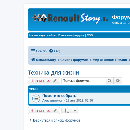
Форум
Форум авто
На главную сайта
|
В начало форума
|
RSS
Ссылки
FAQ
RenaultStory
Список форумов
Мир за окном Renault
Техника для жизни
Поиск
Расш
Новая тема
ТЕМЫ
Помогите собрать!
Анастазиолог
» 12 янв 2012, 02:36
Новая тема
Вернуться к списку форумов