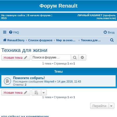
Форум Renault
На главную сайта
|
В начало форума
|
ЛИЧНЫЙ КАБИНЕТ (профиль
RSS
пользователя)
FAQ
Вход
П
RenaultStory
Список форумов
Мир за окном Renault
Техника для жизни
о
Техника для жизни
и
Поиск
Расширенный поис
Новая тема
с
1 тема • Страница
1
из
1
к
Темы
Помогите собрать!
Последнее сообщение
Waynell
«
14 дек 2018, 11:43
Ответы:
2
Новая тема
1 тема • Страница
1
из
1
Перейти