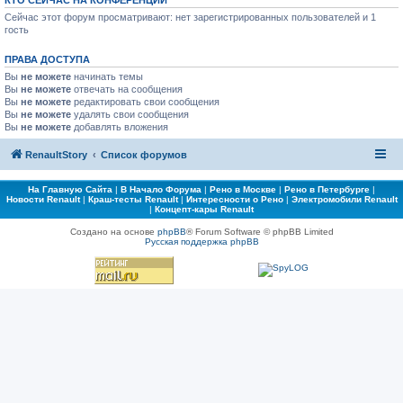
КТО СЕЙЧАС НА КОНФЕРЕНЦИИ
Сейчас этот форум просматривают: нет зарегистрированных пользователей и 1
гость
ПРАВА ДОСТУПА
Вы
не можете
начинать темы
Вы
не можете
отвечать на сообщения
Вы
не можете
редактировать свои сообщения
Вы
не можете
удалять свои сообщения
Вы
не можете
добавлять вложения
RenaultStory
Список форумов
На Главную Сайта
|
В Начало Форума
|
Рено в Москве
|
Рено в Петербурге
|
Новости Renault
|
Краш-тесты Renault
|
Интересности о Рено
|
Электромобили Renault
|
Концепт-кары Renault
Создано на основе
phpBB
® Forum Software © phpBB Limited
Русская поддержка phpBB