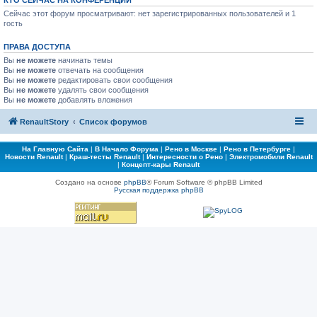
КТО СЕЙЧАС НА КОНФЕРЕНЦИИ
Сейчас этот форум просматривают: нет зарегистрированных пользователей и 1
гость
ПРАВА ДОСТУПА
Вы
не можете
начинать темы
Вы
не можете
отвечать на сообщения
Вы
не можете
редактировать свои сообщения
Вы
не можете
удалять свои сообщения
Вы
не можете
добавлять вложения
RenaultStory
Список форумов
На Главную Сайта
|
В Начало Форума
|
Рено в Москве
|
Рено в Петербурге
|
Новости Renault
|
Краш-тесты Renault
|
Интересности о Рено
|
Электромобили Renault
|
Концепт-кары Renault
Создано на основе
phpBB
® Forum Software © phpBB Limited
Русская поддержка phpBB