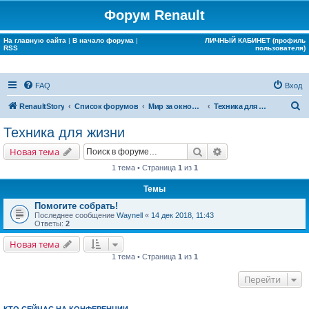
Форум Renault
На главную сайта
|
В начало форума
|
ЛИЧНЫЙ КАБИНЕТ (профиль
RSS
пользователя)
FAQ
Вход
П
RenaultStory
Список форумов
Мир за окном Renault
Техника для жизни
о
Техника для жизни
и
Поиск
Расширенный поис
Новая тема
с
1 тема • Страница
1
из
1
к
Темы
Помогите собрать!
Последнее сообщение
Waynell
«
14 дек 2018, 11:43
Ответы:
2
Новая тема
1 тема • Страница
1
из
1
Перейти