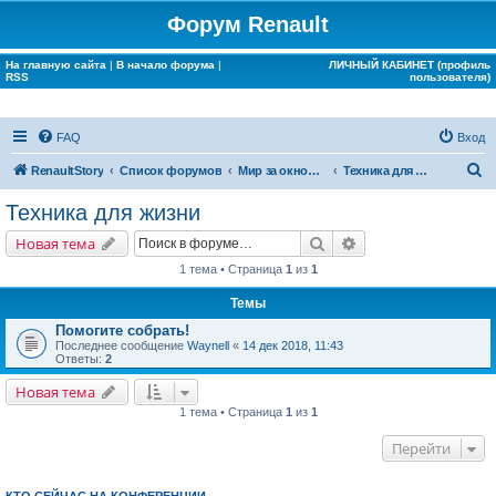
Форум Renault
На главную сайта
|
В начало форума
|
ЛИЧНЫЙ КАБИНЕТ (профиль
RSS
пользователя)
FAQ
Вход
П
RenaultStory
Список форумов
Мир за окном Renault
Техника для жизни
о
Техника для жизни
и
Поиск
Расширенный поис
Новая тема
с
1 тема • Страница
1
из
1
к
Темы
Помогите собрать!
Последнее сообщение
Waynell
«
14 дек 2018, 11:43
Ответы:
2
Новая тема
1 тема • Страница
1
из
1
Перейти