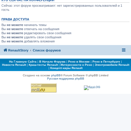
КТО СЕЙЧАС НА КОНФЕРЕНЦИИ
Сейчас этот форум просматривают: нет зарегистрированных пользователей и 1
гость
ПРАВА ДОСТУПА
Вы
не можете
начинать темы
Вы
не можете
отвечать на сообщения
Вы
не можете
редактировать свои сообщения
Вы
не можете
удалять свои сообщения
Вы
не можете
добавлять вложения
RenaultStory
Список форумов
На Главную Сайта
|
В Начало Форума
|
Рено в Москве
|
Рено в Петербурге
|
Новости Renault
|
Краш-тесты Renault
|
Интересности о Рено
|
Электромобили Renault
|
Концепт-кары Renault
Создано на основе
phpBB
® Forum Software © phpBB Limited
Русская поддержка phpBB