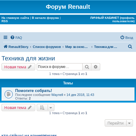
Форум Renault
На главную сайта
|
В начало форума
|
ЛИЧНЫЙ КАБИНЕТ (профиль
RSS
пользователя)
FAQ
Вход
П
RenaultStory
Список форумов
Мир за окном Renault
Техника для жизни
о
Техника для жизни
и
Поиск
Расширенный поис
Новая тема
с
1 тема • Страница
1
из
1
к
Темы
Помогите собрать!
Последнее сообщение
Waynell
«
14 дек 2018, 11:43
Ответы:
2
Новая тема
1 тема • Страница
1
из
1
Перейти