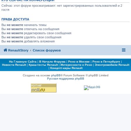
КТО СЕЙЧАС НА КОНФЕРЕНЦИИ
Сейчас этот форум просматривают: нет зарегистрированных пользователей и 2
гостя
ПРАВА ДОСТУПА
Вы
не можете
начинать темы
Вы
не можете
отвечать на сообщения
Вы
не можете
редактировать свои сообщения
Вы
не можете
удалять свои сообщения
Вы
не можете
добавлять вложения
RenaultStory
Список форумов
На Главную Сайта
|
В Начало Форума
|
Рено в Москве
|
Рено в Петербурге
|
Новости Renault
|
Краш-тесты Renault
|
Интересности о Рено
|
Электромобили Renault
|
Концепт-кары Renault
Создано на основе
phpBB
® Forum Software © phpBB Limited
Русская поддержка phpBB