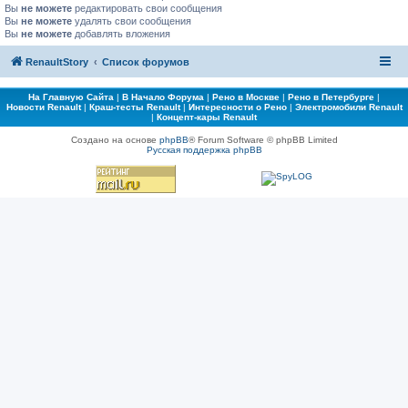
Вы
не можете
редактировать свои сообщения
Вы
не можете
удалять свои сообщения
Вы
не можете
добавлять вложения
RenaultStory
Список форумов
На Главную Сайта
|
В Начало Форума
|
Рено в Москве
|
Рено в Петербурге
|
Новости Renault
|
Краш-тесты Renault
|
Интересности о Рено
|
Электромобили Renault
|
Концепт-кары Renault
Создано на основе
phpBB
® Forum Software © phpBB Limited
Русская поддержка phpBB