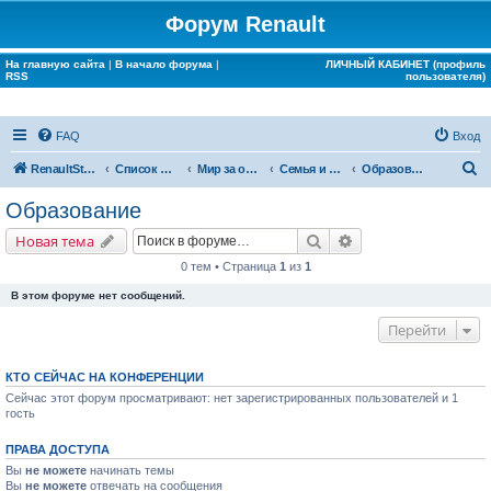
Форум Renault
На главную сайта
|
В начало форума
|
ЛИЧНЫЙ КАБИНЕТ (профиль
RSS
пользователя)
FAQ
Вход
П
RenaultStory
Список форумов
Мир за окном Renault
Семья и дом
Образование
о
Образование
и
Поиск
Расширенный поис
Новая тема
с
0 тем • Страница
1
из
1
к
В этом форуме нет сообщений.
Перейти
КТО СЕЙЧАС НА КОНФЕРЕНЦИИ
Сейчас этот форум просматривают: нет зарегистрированных пользователей и 1
гость
ПРАВА ДОСТУПА
Вы
не можете
начинать темы
Вы
не можете
отвечать на сообщения