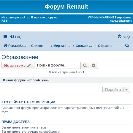
Форум Renault
На главную сайта
|
В начало форума
|
ЛИЧНЫЙ КАБИНЕТ (профиль
RSS
пользователя)
FAQ
Вход
П
RenaultStory
Список форумов
Мир за окном Renault
Семья и дом
Образование
о
Образование
и
Поиск
Расширенный поис
Новая тема
с
0 тем • Страница
1
из
1
к
В этом форуме нет сообщений.
Перейти
КТО СЕЙЧАС НА КОНФЕРЕНЦИИ
Сейчас этот форум просматривают: нет зарегистрированных пользователей и 1
гость
ПРАВА ДОСТУПА
Вы
не можете
начинать темы
Вы
не можете
отвечать на сообщения