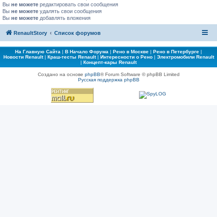
Вы
не можете
редактировать свои сообщения
Вы
не можете
удалять свои сообщения
Вы
не можете
добавлять вложения
RenaultStory
Список форумов
На Главную Сайта
|
В Начало Форума
|
Рено в Москве
|
Рено в Петербурге
|
Новости Renault
|
Краш-тесты Renault
|
Интересности о Рено
|
Электромобили Renault
|
Концепт-кары Renault
Создано на основе
phpBB
® Forum Software © phpBB Limited
Русская поддержка phpBB