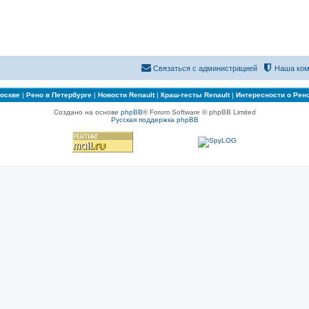
Связаться с администрацией
Наша ком
Москве
|
Рено в Петербурге
|
Новости Renault
|
Краш-тесты Renault
|
Интересности о Рен
Создано на основе
phpBB
® Forum Software © phpBB Limited
Русская поддержка phpBB