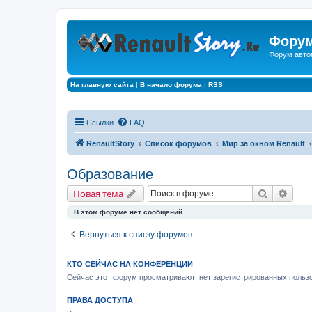
Форум
Форум авто
На главную сайта
|
В начало форума
|
RSS
Ссылки
FAQ
RenaultStory
Список форумов
Мир за окном Renault
Образование
Поиск
Расш
Новая тема
В этом форуме нет сообщений.
Вернуться к списку форумов
КТО СЕЙЧАС НА КОНФЕРЕНЦИИ
Сейчас этот форум просматривают: нет зарегистрированных пользо
ПРАВА ДОСТУПА