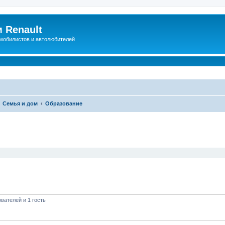
 Renault
мобилистов и автолюбителей
Семья и дом
Образование
иренный поиск
вателей и 1 гость