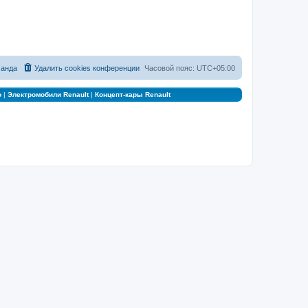
анда
Удалить cookies конференции
Часовой пояс:
UTC+05:00
о
|
Электромобили Renault
|
Концепт-кары Renault