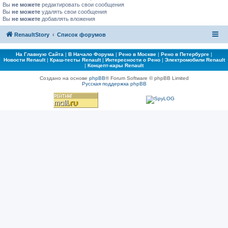
Вы
не можете
редактировать свои сообщения
Вы
не можете
удалять свои сообщения
Вы
не можете
добавлять вложения
RenaultStory
Список форумов
На Главную Сайта
|
В Начало Форума
|
Рено в Москве
|
Рено в Петербурге
|
Новости Renault
|
Краш-тесты Renault
|
Интересности о Рено
|
Электромобили Renault
|
Концепт-кары Renault
Создано на основе
phpBB
® Forum Software © phpBB Limited
Русская поддержка phpBB