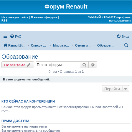
Форум Renault
На главную сайта
|
В начало форума
|
ЛИЧНЫЙ КАБИНЕТ (профиль
RSS
пользователя)
FAQ
Вход
П
RenaultStory
Список форумов
Мир за окном Renault
Семья и дом
Образование
о
Образование
и
Поиск
Расширенный поис
Новая тема
с
0 тем • Страница
1
из
1
к
В этом форуме нет сообщений.
Перейти
КТО СЕЙЧАС НА КОНФЕРЕНЦИИ
Сейчас этот форум просматривают: нет зарегистрированных пользователей и 1
гость
ПРАВА ДОСТУПА
Вы
не можете
начинать темы
Вы
не можете
отвечать на сообщения