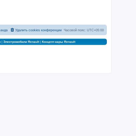
анда
Удалить cookies конференции
Часовой пояс:
UTC+05:00
о
|
Электромобили Renault
|
Концепт-кары Renault