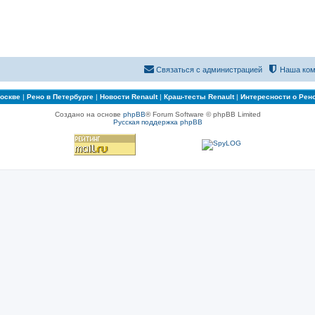
Связаться с администрацией
Наша ком
Москве
|
Рено в Петербурге
|
Новости Renault
|
Краш-тесты Renault
|
Интересности о Рен
Создано на основе
phpBB
® Forum Software © phpBB Limited
Русская поддержка phpBB