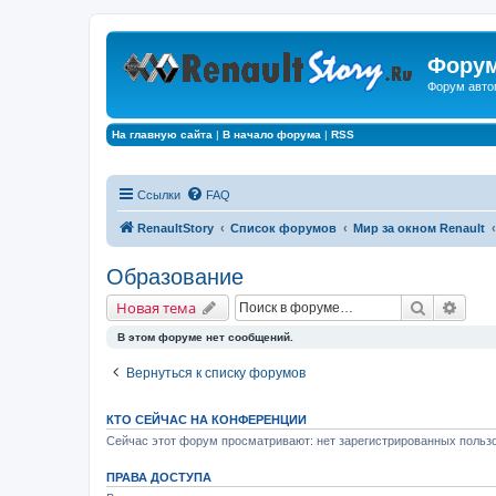
Форум
Форум авто
На главную сайта
|
В начало форума
|
RSS
Ссылки
FAQ
RenaultStory
Список форумов
Мир за окном Renault
Образование
Поиск
Расш
Новая тема
В этом форуме нет сообщений.
Вернуться к списку форумов
КТО СЕЙЧАС НА КОНФЕРЕНЦИИ
Сейчас этот форум просматривают: нет зарегистрированных пользо
ПРАВА ДОСТУПА