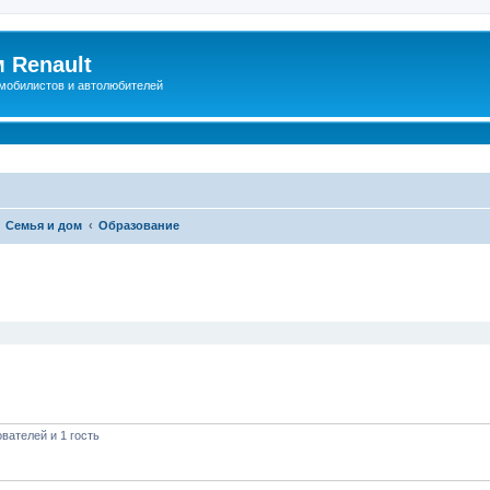
 Renault
мобилистов и автолюбителей
Семья и дом
Образование
иренный поиск
вателей и 1 гость