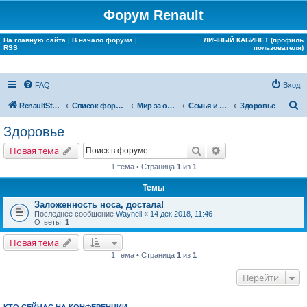
Форум Renault
На главную сайта
|
В начало форума
|
ЛИЧНЫЙ КАБИНЕТ (профиль
RSS
пользователя)
FAQ
Вход
П
RenaultStory
Список форумов
Мир за окном Renault
Семья и дом
Здоровье
о
Здоровье
и
Поиск
Расширенный поис
Новая тема
с
1 тема • Страница
1
из
1
к
Темы
Заложенность носа, достала!
Последнее сообщение
Waynell
«
14 дек 2018, 11:46
Ответы:
1
Новая тема
1 тема • Страница
1
из
1
Перейти