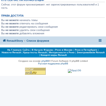
КТО СЕЙЧАС НА КОНФЕРЕНЦИИ
Сейчас этот форум просматривают: нет зарегистрированных пользователей и 1
гость
ПРАВА ДОСТУПА
Вы
не можете
начинать темы
Вы
не можете
отвечать на сообщения
Вы
не можете
редактировать свои сообщения
Вы
не можете
удалять свои сообщения
Вы
не можете
добавлять вложения
RenaultStory
Список форумов
На Главную Сайта
|
В Начало Форума
|
Рено в Москве
|
Рено в Петербурге
|
Новости Renault
|
Краш-тесты Renault
|
Интересности о Рено
|
Электромобили Renault
|
Концепт-кары Renault
Создано на основе
phpBB
® Forum Software © phpBB Limited
Русская поддержка phpBB